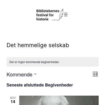
Det hemmelige selskab
Der er ingen kommende begivenheder.
Na
Kommende
Be
Liste
Vælg
Seneste afsluttede Begivenheder
af
Vi
dato.
vi
Na
NOV
14