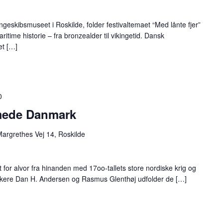
geskibsmuseet i Roskilde, folder festivaltemaet “Med lånte fjer”
me historie – fra bronzealder til vikingetid. Dansk
et […]
0
rmede Danmark
argrethes Vej 14, Roskilde
or alvor fra hinanden med 17oo-tallets store nordiske krig og
orikere Dan H. Andersen og Rasmus Glenthøj udfolder de […]