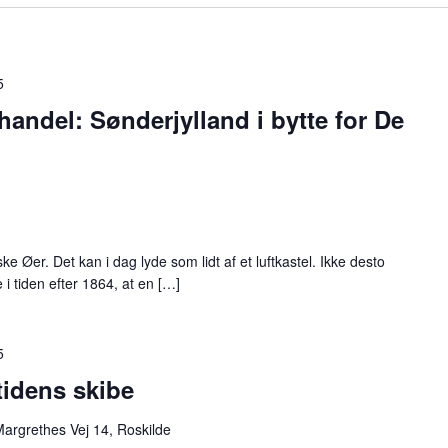
5
handel: Sønderjylland i bytte for De
ske Øer. Det kan i dag lyde som lidt af et luftkastel. Ikke desto
 i tiden efter 1864, at en […]
5
tidens skibe
argrethes Vej 14, Roskilde