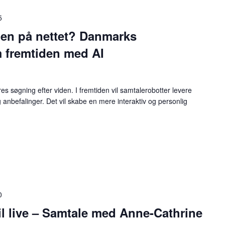
5
den på nettet? Danmarks
m fremtiden med AI
res søgning efter viden. I fremtiden vil samtalerobotter levere
nbefalinger. Det vil skabe en mere interaktiv og personlig
0
til live – Samtale med Anne-Cathrine