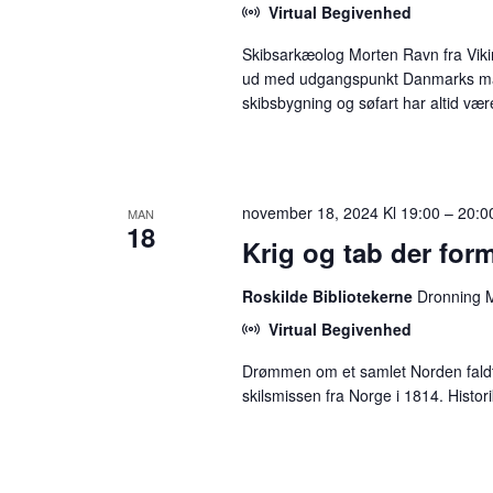
Virtual Begivenhed
Skibsarkæolog Morten Ravn fra Vikin
ud med udgangspunkt Danmarks mariti
skibsbygning og søfart har altid vær
november 18, 2024 Kl 19:00
–
20:0
MAN
18
Krig og tab der fo
Roskilde Bibliotekerne
Dronning M
Virtual Begivenhed
Drømmen om et samlet Norden faldt f
skilsmissen fra Norge i 1814. Hist