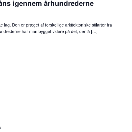
 låns igennem århundrederne
lag. Den er præget af forskellige arkitektoniske stilarter fra
hundrederne har man bygget videre på det, der lå […]
5