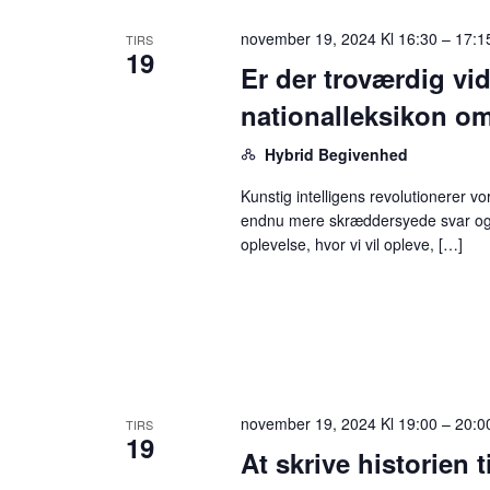
november 19, 2024 Kl 16:30
–
17:1
TIRS
19
Er der troværdig vi
nationalleksikon o
Hybrid Begivenhed
Kunstig intelligens revolutionerer vo
endnu mere skræddersyede svar og a
oplevelse, hvor vi vil opleve, […]
november 19, 2024 Kl 19:00
–
20:0
TIRS
19
At skrive historien 