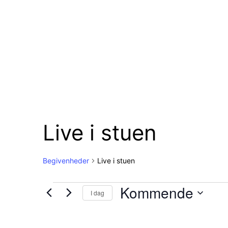
Live i stuen
Begivenheder
Live i stuen
Begivenheder
Kommende
I dag
Vælg
dato.