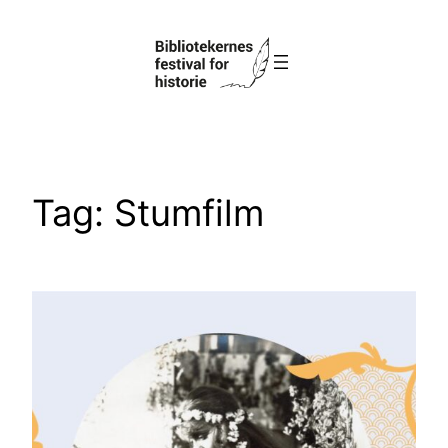
Spring
til
indhold
Tag:
Stumfilm