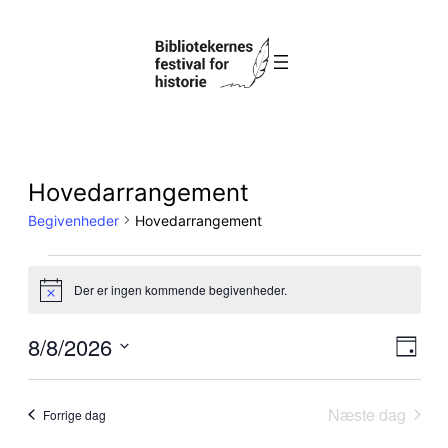
Hovedarrangement
Begivenheder
Hovedarrangement
Begivenheder
Der er ingen kommende begivenheder.
Notice
for
Na
8/8/2026
Be
Dag
august
Vælg
af
Vi
dato.
Næste dag
8,
Forrige dag