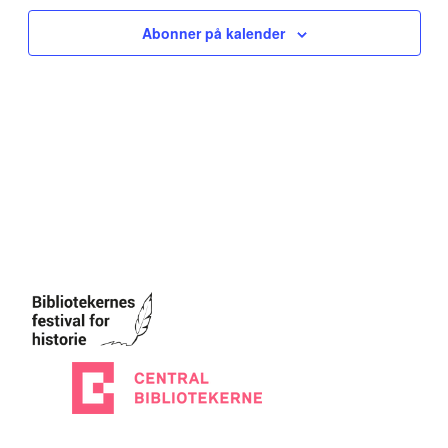
vi
Na
2026
Abonner på kalender