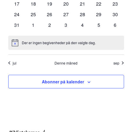
0
0
0
0
0
0
0
17
18
19
20
21
22
23
begivenheder
begivenheder
begivenheder
begivenheder
begivenheder
begivenheder
begivenh
0
0
0
0
0
0
0
24
25
26
27
28
29
30
begivenheder
begivenheder
begivenheder
begivenheder
begivenheder
begivenheder
begivenh
0
0
0
0
0
0
0
31
1
2
3
4
5
6
begivenheder
begivenheder
begivenheder
begivenheder
begivenheder
begivenheder
begiven
Der er ingen begivenheder på den valgte dag.
Notice
jul
Denne måned
sep
Abonner på kalender